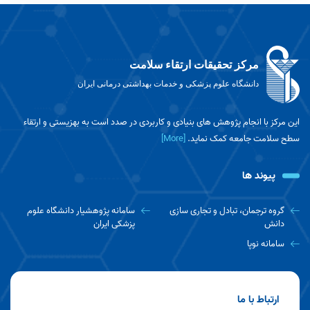
برگزاری کارگاه محیط کار سالم؛ پیشگیری از اختلالات اسکلتی-عضلانی با
ارگونومی توسط مرکز تحقیقات ارتقاء سلامت
1404/10/23
ایرانداک برگزار می‌کند: مدرسه زمستانی مقاله نویسی در نشریات داخلی و
مرکز تحقیقات ارتقاء سلامت
خارجی ( با تاکید بر ابزارهای هوش مصنوعی )
دانشگاه علوم پزشکی و خدمات بهداشتی درمانی ایران
1404/10/07
روز پژوهش؛ تعهد به تولید دانش برای ارتقاء سلامت جامعه
این مرکز با انجام پژوهش های بنیادی و کاربردی در صدد است به بهزیستی و ارتقاء
1404/09/25
سطح سلامت جامعه کمک نماید.
[More]
پیوند ها
گروه ترجمان، تبادل و تجاری سازی
سامانه پژوهشیار دانشگاه علوم
دانش
پزشکی ایران
سامانه نوپا
ارتباط با ما