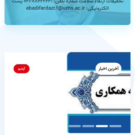
تحقیقات ارتقاء سلامت شماره تلفن: 88622641-021 پست
الکترونیکی: ebadifardazr.f@iums.ac.ir
آخرین اخبار
آرشیو