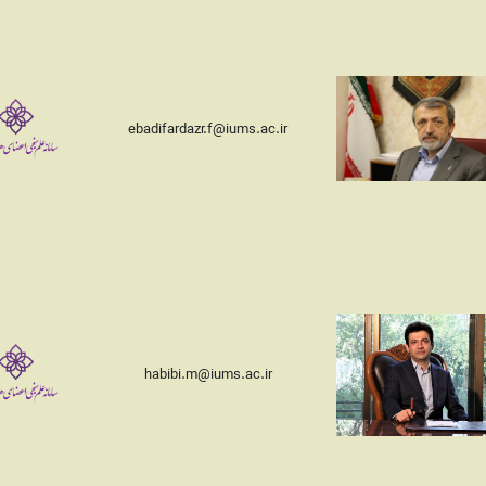
ebadifardazr.f@iums.ac.ir
habibi.m@iums.ac.ir