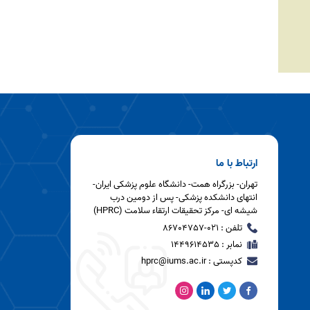
ارتباط با ما
تهران- بزرگراه همت- دانشگاه علوم پزشکی ایران-
انتهای دانشکده پزشکی- پس از دومین درب
شیشه ای- مرکز تحقیقات ارتقاء سلامت (HPRC)
تلفن : 021-86704757
نمابر : 1449614535
کدپستی : hprc@iums.ac.ir