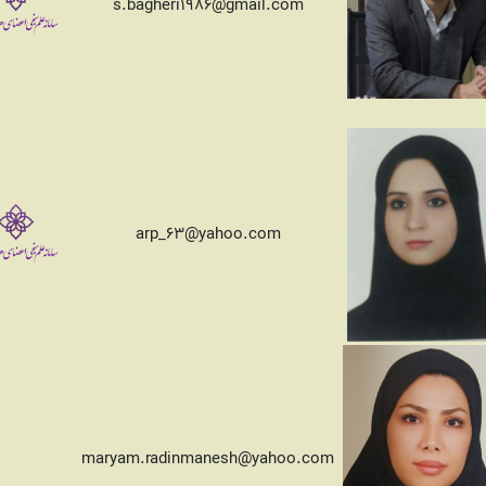
s.bagheri1986@gmail.com
arp_63@yahoo.com
maryam.radinmanesh@yahoo.com